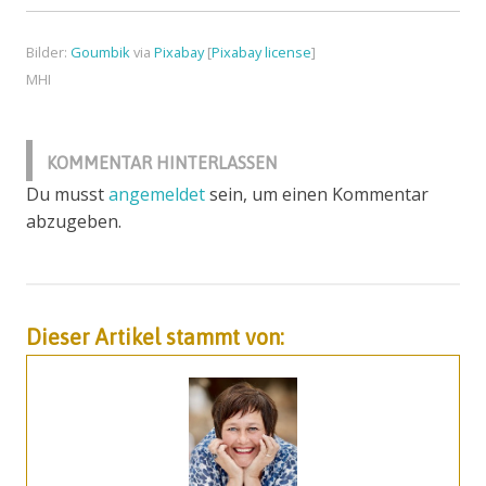
Bilder:
Goumbik
via
Pixabay
[
Pixabay license
]
MHI
Atemwegserkrankungen
biologische
KOMMENTAR HINTERLASSEN
Naturgesetze
Du musst
angemeldet
sein, um einen Kommentar
Bronchitis
abzugeben.
emotionaler
Hintergrund
Husten
Dieser Artikel stammt von:
Iris
Brennenstuhl
Kündigung
META-
Health