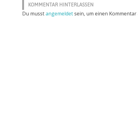
KOMMENTAR HINTERLASSEN
Kreation
Du musst
angemeldet
sein, um einen Kommentar
Fred
Donaldson
Kora
Klapp
META-
Health
Original
Play
Selbstheilung