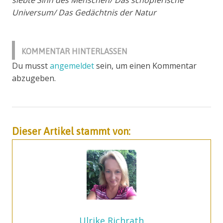
siebte Sinn des Menschen/ Das schöpferische
Universum/ Das Gedächtnis der Natur
Achtsamkeit
Frühwarnsystem
KOMMENTAR HINTERLASSEN
Du musst
angemeldet
sein, um einen Kommentar
Instinkt
abzugeben.
Intuition
loss
aversion
Schwarmintelligenz
Dieser Artikel stammt von:
Unterbewusstsein
Zweifel
Ulrike Richrath