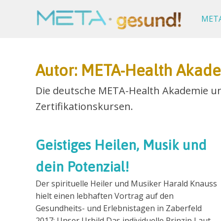
Zum
META-
Inhalt
META
gesund!
springen
Autor:
META-Health Akad
Die deutsche META-Health Akademie unt
Zertifikationskursen.
Geistiges Heilen, Musik und
dein Potenzial!
Der spirituelle Heiler und Musiker Harald Knauss
hielt einen lebhaften Vortrag auf den
Gesundheits- und Erlebnistagen in Zaberfeld
2017: Unser Urbild Das individuelle Prinzip Laut